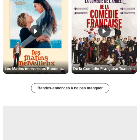
Les Matins merveilleux Bande-annonce VF
De la Comédie-Française Teaser VF
Bandes-annonces à ne pas manquer