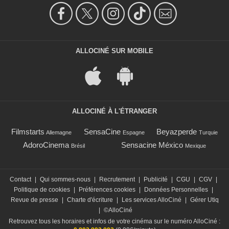
ALLOCINÉ SUR MOBILE
ALLOCINÉ À L'ÉTRANGER
Filmstarts
SensaCine
Beyazperde
Allemagne
Espagne
Turquie
AdoroCinema
Sensacine México
Brésil
Mexique
Contact
|
Qui sommes-nous
|
Recrutement
|
Publicité
|
CGU
|
CGV
|
Politique de cookies
|
Préférences cookies
|
Données Personnelles
|
Revue de presse
|
Charte d'écriture
|
Les services AlloCiné
|
Gérer Utiq
|
©AlloCiné
Retrouvez tous les horaires et infos de votre cinéma sur le numéro AlloCiné :