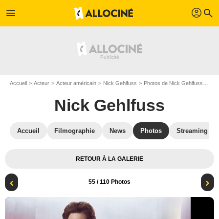
profil
menu
search
Accueil
Acteur
Acteur américain
Nick Gehlfuss
Photos de Nick Gehlfuss
Pho
Nick Gehlfuss
Accueil
Filmographie
News
Photos
Streaming
RETOUR À LA GALERIE
55
/ 110 Photos