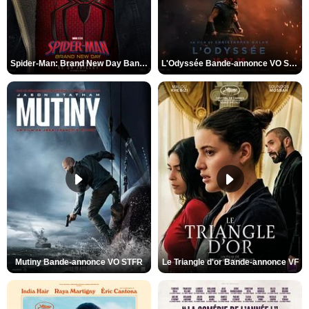
Spider-Man: Brand New Day Bande-annonce VO STFR
L'Odyssée Bande-annonce VO STFR
Mutiny Bande-annonce VO STFR
Le Triangle d'or Bande-annonce VF