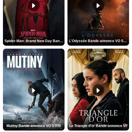
Spider-Man: Brand New Day Bande-annonce VO STFR
L'Odyssée Bande-annonce VO STFR
Mutiny Bande-annonce VO STFR
Le Triangle d'or Bande-annonce VF