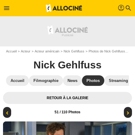
profil
menu
search
Accueil
Acteur
Acteur américain
Nick Gehlfuss
Photos de Nick Gehlfuss
Chi
Nick Gehlfuss
Accueil
Filmographie
News
Photos
Streaming
RETOUR À LA GALERIE
51
/ 110 Photos