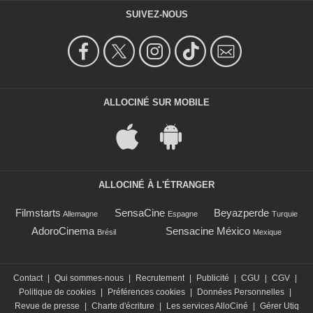
SUIVEZ-NOUS
ALLOCINÉ SUR MOBILE
ALLOCINÉ À L'ÉTRANGER
Filmstarts
SensaCine
Beyazperde
Allemagne
Espagne
Turquie
AdoroCinema
Sensacine México
Brésil
Mexique
Contact
|
Qui sommes-nous
|
Recrutement
|
Publicité
|
CGU
|
CGV
|
Politique de cookies
|
Préférences cookies
|
Données Personnelles
|
Revue de presse
|
Charte d'écriture
|
Les services AlloCiné
|
Gérer Utiq