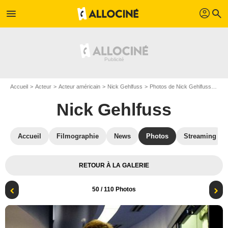
profil
menu
search
Accueil
Acteur
Acteur américain
Nick Gehlfuss
Photos de Nick Gehlfuss
Chi
Nick Gehlfuss
Accueil
Filmographie
News
Photos
Streaming
RETOUR À LA GALERIE
50
/ 110 Photos