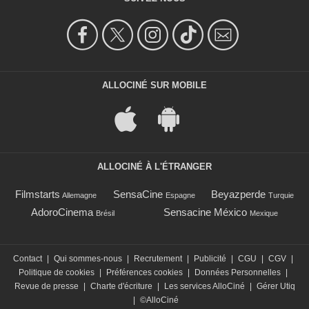
ALLOCINÉ SUR MOBILE
ALLOCINÉ À L'ÉTRANGER
Filmstarts
SensaCine
Beyazperde
Allemagne
Espagne
Turquie
AdoroCinema
Sensacine México
Brésil
Mexique
Contact
|
Qui sommes-nous
|
Recrutement
|
Publicité
|
CGU
|
CGV
|
Politique de cookies
|
Préférences cookies
|
Données Personnelles
|
Revue de presse
|
Charte d'écriture
|
Les services AlloCiné
|
Gérer Utiq
|
©AlloCiné