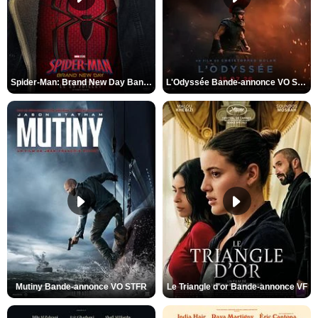
Spider-Man: Brand New Day Bande-annonce VO STFR
L'Odyssée Bande-annonce VO STFR
Mutiny Bande-annonce VO STFR
Le Triangle d'or Bande-annonce VF