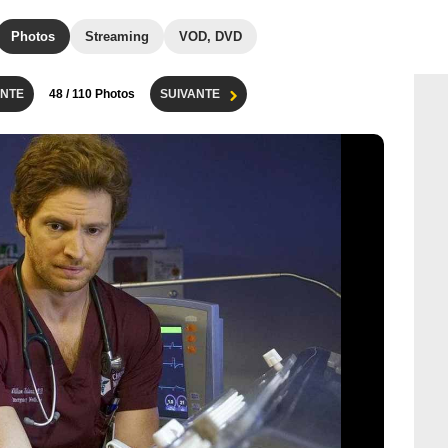
Photos
Streaming
VOD, DVD
NTE
48
/ 110 Photos
SUIVANTE