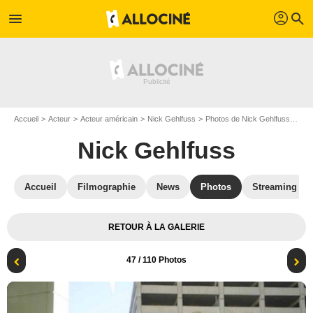
profil
menu
search
Accueil
Acteur
Acteur américain
Nick Gehlfuss
Photos de Nick Gehlfuss
Chi
Nick Gehlfuss
Accueil
Filmographie
News
Photos
Streaming
RETOUR À LA GALERIE
47
/ 110 Photos