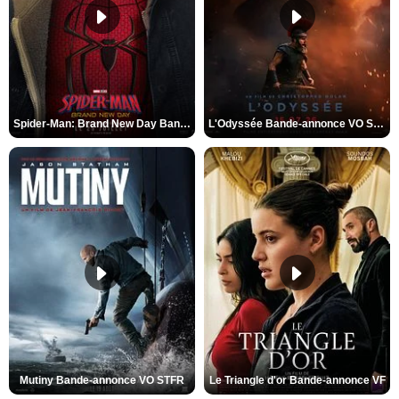
Spider-Man: Brand New Day Bande-annonce VO STFR
L'Odyssée Bande-annonce VO STFR
Mutiny Bande-annonce VO STFR
Le Triangle d'or Bande-annonce VF