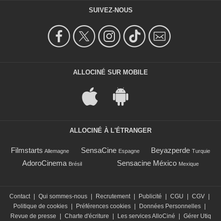
SUIVEZ-NOUS
ALLOCINÉ SUR MOBILE
ALLOCINÉ À L'ÉTRANGER
Filmstarts
SensaCine
Beyazperde
Allemagne
Espagne
Turquie
AdoroCinema
Sensacine México
Brésil
Mexique
Contact
|
Qui sommes-nous
|
Recrutement
|
Publicité
|
CGU
|
CGV
|
Politique de cookies
|
Préférences cookies
|
Données Personnelles
|
Revue de presse
|
Charte d'écriture
|
Les services AlloCiné
|
Gérer Utiq