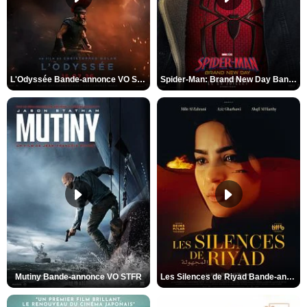
L'Odyssée Bande-annonce VO STFR
Spider-Man: Brand New Day Bande-annonce VO STFR
Mutiny Bande-annonce VO STFR
Les Silences de Riyad Bande-annonce VO STFR