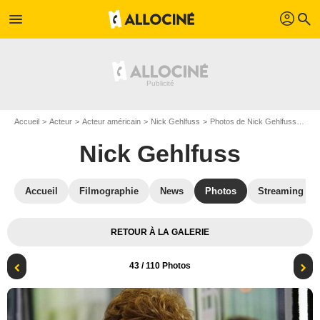
profil
menu
search
Accueil
Acteur
Acteur américain
Nick Gehlfuss
Photos de Nick Gehlfuss
Chi
Nick Gehlfuss
Accueil
Filmographie
News
Photos
Streaming
RETOUR À LA GALERIE
43
/ 110 Photos