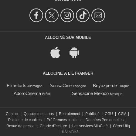
ALLOCINÉ SUR MOBILE
ALLOCINÉ À L'ÉTRANGER
Filmstarts
SensaCine
Beyazperde
Allemagne
Espagne
Turquie
AdoroCinema
Sensacine México
Brésil
Mexique
Contact
|
Qui sommes-nous
|
Recrutement
|
Publicité
|
CGU
|
CGV
|
Politique de cookies
|
Préférences cookies
|
Données Personnelles
|
Revue de presse
|
Charte d'écriture
|
Les services AlloCiné
|
Gérer Utiq
|
©AlloCiné