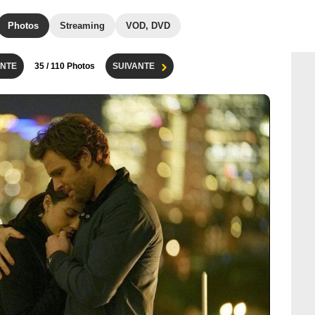
Photos
Streaming
VOD, DVD
NTE
35
/ 110 Photos
SUIVANTE