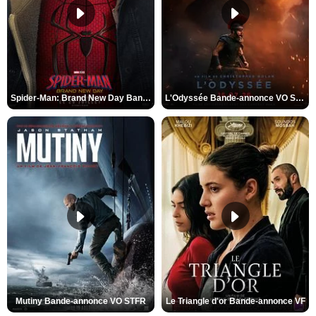
Spider-Man: Brand New Day Bande-annonce VO STFR
L'Odyssée Bande-annonce VO STFR
Mutiny Bande-annonce VO STFR
Le Triangle d'or Bande-annonce VF