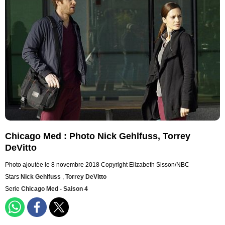
Chicago Med : Photo Nick Gehlfuss, Torrey
DeVitto
Photo ajoutée le 8 novembre 2018
Copyright Elizabeth Sisson/NBC
Stars
Nick Gehlfuss
,
Torrey DeVitto
Serie
Chicago Med - Saison 4