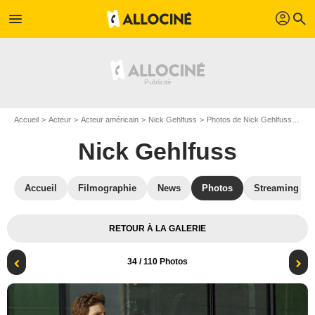
profil
menu
search
Accueil
Acteur
Acteur américain
Nick Gehlfuss
Photos de Nick Gehlfuss
Chi
Nick Gehlfuss
Accueil
Filmographie
News
Photos
Streaming
RETOUR À LA GALERIE
34
/ 110 Photos