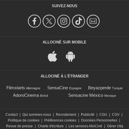
SUIVEZ-NOUS
ALLOCINÉ SUR MOBILE
ALLOCINÉ À L'ÉTRANGER
Filmstarts
SensaCine
Beyazperde
Allemagne
Espagne
Turquie
AdoroCinema
Sensacine México
Brésil
Mexique
Contact
|
Qui sommes-nous
|
Recrutement
|
Publicité
|
CGU
|
CGV
|
Politique de cookies
|
Préférences cookies
|
Données Personnelles
|
Revue de presse
|
Charte d'écriture
|
Les services AlloCiné
|
Gérer Utiq