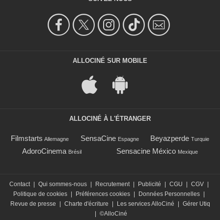
ALLOCINÉ SUR MOBILE
ALLOCINÉ À L'ÉTRANGER
Filmstarts
SensaCine
Beyazperde
Allemagne
Espagne
Turquie
AdoroCinema
Sensacine México
Brésil
Mexique
Contact
|
Qui sommes-nous
|
Recrutement
|
Publicité
|
CGU
|
CGV
|
Politique de cookies
|
Préférences cookies
|
Données Personnelles
|
Revue de presse
|
Charte d'écriture
|
Les services AlloCiné
|
Gérer Utiq
|
©AlloCiné