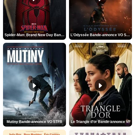
Spider-Man: Brand New Day Bande-annonce VO STFR
L'Odyssée Bande-annonce VO STFR
Mutiny Bande-annonce VO STFR
Le Triangle d'or Bande-annonce VF