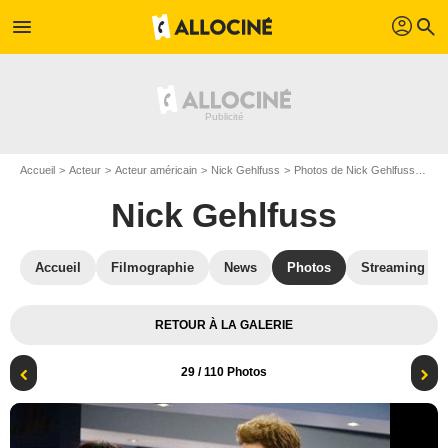
profil
menu
search
Accueil
Acteur
Acteur américain
Nick Gehlfuss
Photos de Nick Gehlfuss
Chi
Nick Gehlfuss
Accueil
Filmographie
News
Photos
Streaming
RETOUR À LA GALERIE
29
/ 110 Photos