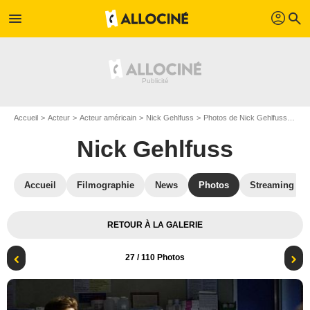
profil
menu
search
Accueil
Acteur
Acteur américain
Nick Gehlfuss
Photos de Nick Gehlfuss
Chi
Nick Gehlfuss
Accueil
Filmographie
News
Photos
Streaming
RETOUR À LA GALERIE
27
/ 110 Photos