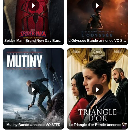
Spider-Man: Brand New Day Bande-annonce VO STFR
L'Odyssée Bande-annonce VO STFR
Mutiny Bande-annonce VO STFR
Le Triangle d'or Bande-annonce VF