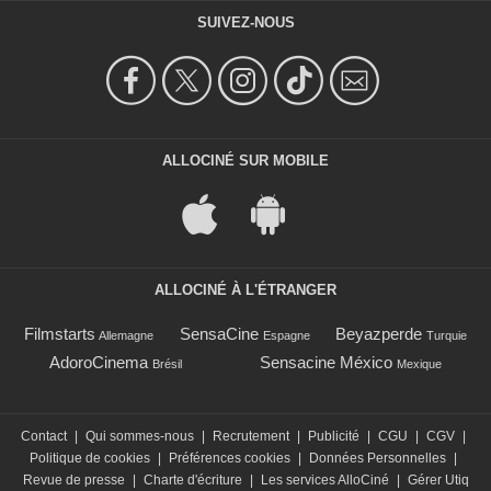
SUIVEZ-NOUS
ALLOCINÉ SUR MOBILE
ALLOCINÉ À L'ÉTRANGER
Filmstarts
SensaCine
Beyazperde
Allemagne
Espagne
Turquie
AdoroCinema
Sensacine México
Brésil
Mexique
Contact
|
Qui sommes-nous
|
Recrutement
|
Publicité
|
CGU
|
CGV
|
Politique de cookies
|
Préférences cookies
|
Données Personnelles
|
Revue de presse
|
Charte d'écriture
|
Les services AlloCiné
|
Gérer Utiq