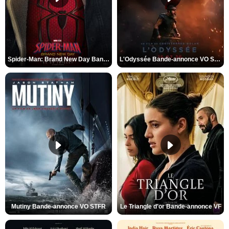
Spider-Man: Brand New Day Bande-annonce VO STFR
L'Odyssée Bande-annonce VO STFR
Mutiny Bande-annonce VO STFR
Le Triangle d'or Bande-annonce VF