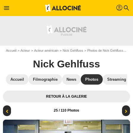
profil
menu
search
Accueil
Acteur
Acteur américain
Nick Gehlfuss
Photos de Nick Gehlfuss
Chi
Nick Gehlfuss
Accueil
Filmographie
News
Photos
Streaming
RETOUR À LA GALERIE
25
/ 110 Photos