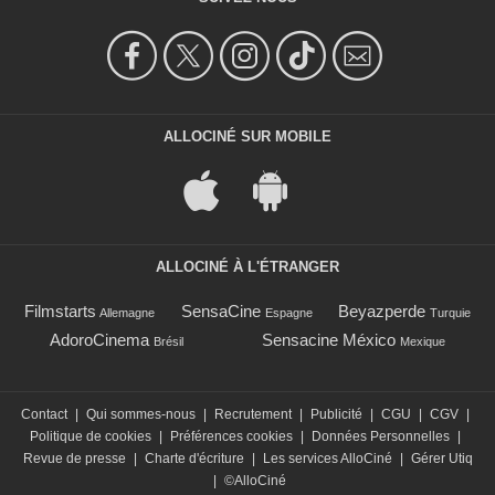
ALLOCINÉ SUR MOBILE
ALLOCINÉ À L'ÉTRANGER
Filmstarts
SensaCine
Beyazperde
Allemagne
Espagne
Turquie
AdoroCinema
Sensacine México
Brésil
Mexique
Contact
|
Qui sommes-nous
|
Recrutement
|
Publicité
|
CGU
|
CGV
|
Politique de cookies
|
Préférences cookies
|
Données Personnelles
|
Revue de presse
|
Charte d'écriture
|
Les services AlloCiné
|
Gérer Utiq
|
©AlloCiné