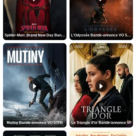
Spider-Man: Brand New Day Bande-annonce VO STFR
L'Odyssée Bande-annonce VO STFR
Mutiny Bande-annonce VO STFR
Le Triangle d'or Bande-annonce VF