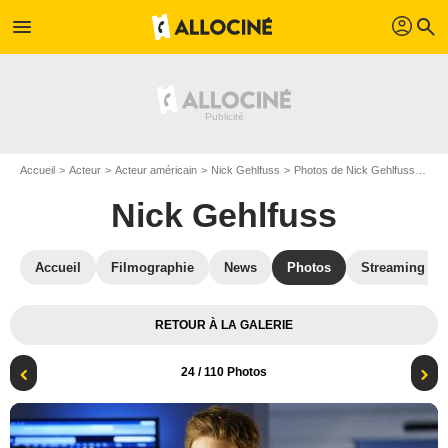
profil
menu
search
Accueil
Acteur
Acteur américain
Nick Gehlfuss
Photos de Nick Gehlfuss
Chi
Nick Gehlfuss
Accueil
Filmographie
News
Photos
Streaming
RETOUR À LA GALERIE
24
/ 110 Photos