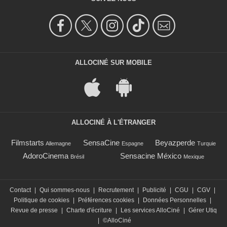
ALLOCINÉ SUR MOBILE
ALLOCINÉ À L'ÉTRANGER
Filmstarts
SensaCine
Beyazperde
Allemagne
Espagne
Turquie
AdoroCinema
Sensacine México
Brésil
Mexique
Contact
|
Qui sommes-nous
|
Recrutement
|
Publicité
|
CGU
|
CGV
|
Politique de cookies
|
Préférences cookies
|
Données Personnelles
|
Revue de presse
|
Charte d'écriture
|
Les services AlloCiné
|
Gérer Utiq
|
©AlloCiné