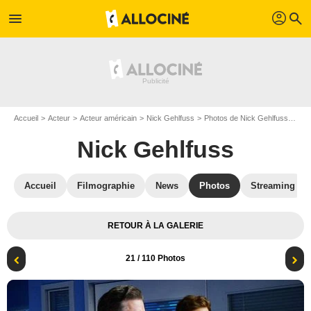
profil
menu
search
Accueil
Acteur
Acteur américain
Nick Gehlfuss
Photos de Nick Gehlfuss
Chi
Nick Gehlfuss
Accueil
Filmographie
News
Photos
Streaming
RETOUR À LA GALERIE
21
/ 110 Photos