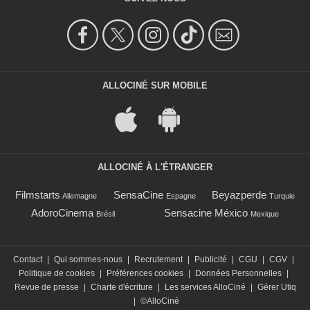
ALLOCINÉ SUR MOBILE
ALLOCINÉ À L'ÉTRANGER
Filmstarts
SensaCine
Beyazperde
Allemagne
Espagne
Turquie
AdoroCinema
Sensacine México
Brésil
Mexique
Contact
|
Qui sommes-nous
|
Recrutement
|
Publicité
|
CGU
|
CGV
|
Politique de cookies
|
Préférences cookies
|
Données Personnelles
|
Revue de presse
|
Charte d'écriture
|
Les services AlloCiné
|
Gérer Utiq
|
©AlloCiné