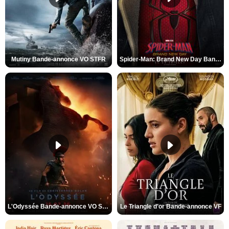
Mutiny Bande-annonce VO STFR
Spider-Man: Brand New Day Bande-annonce VO STFR
L'Odyssée Bande-annonce VO STFR
Le Triangle d'or Bande-annonce VF