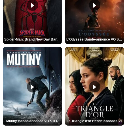
Spider-Man: Brand New Day Bande-annonce VO STFR
L'Odyssée Bande-annonce VO STFR
Mutiny Bande-annonce VO STFR
Le Triangle d'or Bande-annonce VF