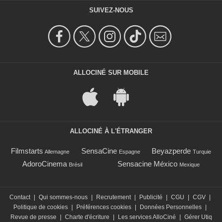
SUIVEZ-NOUS
ALLOCINÉ SUR MOBILE
ALLOCINÉ À L'ÉTRANGER
Filmstarts
SensaCine
Beyazperde
Allemagne
Espagne
Turquie
AdoroCinema
Sensacine México
Brésil
Mexique
Contact
|
Qui sommes-nous
|
Recrutement
|
Publicité
|
CGU
|
CGV
|
Politique de cookies
|
Préférences cookies
|
Données Personnelles
|
Revue de presse
|
Charte d'écriture
|
Les services AlloCiné
|
Gérer Utiq