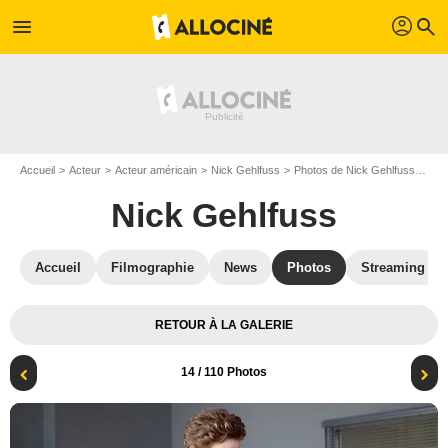
profil
menu
search
Accueil
Acteur
Acteur américain
Nick Gehlfuss
Photos de Nick Gehlfuss
Chi
Nick Gehlfuss
Accueil
Filmographie
News
Photos
Streaming
RETOUR À LA GALERIE
14
/ 110 Photos