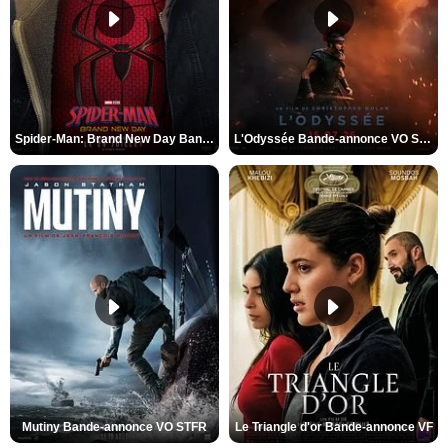
Spider-Man: Brand New Day Bande-annonce VO STFR
L'Odyssée Bande-annonce VO STFR
Mutiny Bande-annonce VO STFR
Le Triangle d'or Bande-annonce VF