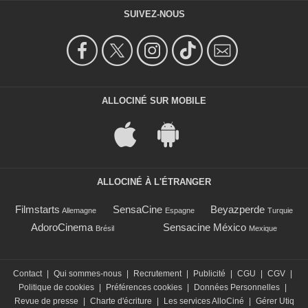
SUIVEZ-NOUS
ALLOCINÉ SUR MOBILE
ALLOCINÉ À L'ÉTRANGER
Filmstarts
SensaCine
Beyazperde
Allemagne
Espagne
Turquie
AdoroCinema
Sensacine México
Brésil
Mexique
Contact
|
Qui sommes-nous
|
Recrutement
|
Publicité
|
CGU
|
CGV
|
Politique de cookies
|
Préférences cookies
|
Données Personnelles
|
Revue de presse
|
Charte d'écriture
|
Les services AlloCiné
|
Gérer Utiq