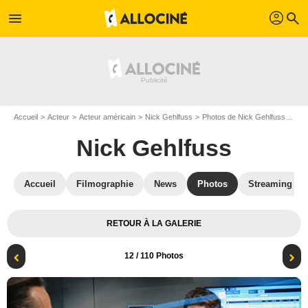
profil
menu
search
Accueil
Acteur
Acteur américain
Nick Gehlfuss
Photos de Nick Gehlfuss
Chi
Nick Gehlfuss
Accueil
Filmographie
News
Photos
Streaming
RETOUR À LA GALERIE
12
/ 110 Photos