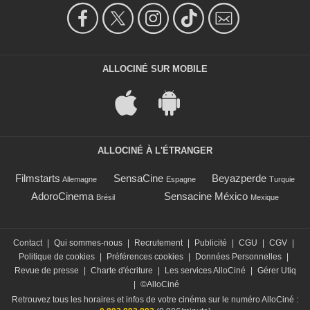
ALLOCINÉ SUR MOBILE
ALLOCINÉ À L'ÉTRANGER
Filmstarts
SensaCine
Beyazperde
Allemagne
Espagne
Turquie
AdoroCinema
Sensacine México
Brésil
Mexique
Contact
|
Qui sommes-nous
|
Recrutement
|
Publicité
|
CGU
|
CGV
|
Politique de cookies
|
Préférences cookies
|
Données Personnelles
|
Revue de presse
|
Charte d'écriture
|
Les services AlloCiné
|
Gérer Utiq
|
©AlloCiné
Retrouvez tous les horaires et infos de votre cinéma sur le numéro AlloCiné :