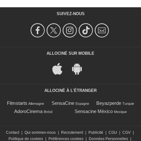
SUIVEZ-NOUS
ALLOCINÉ SUR MOBILE
ALLOCINÉ À L'ÉTRANGER
Filmstarts
SensaCine
Beyazperde
Allemagne
Espagne
Turquie
AdoroCinema
Sensacine México
Brésil
Mexique
Contact
|
Qui sommes-nous
|
Recrutement
|
Publicité
|
CGU
|
CGV
|
Politique de cookies
|
Préférences cookies
|
Données Personnelles
|