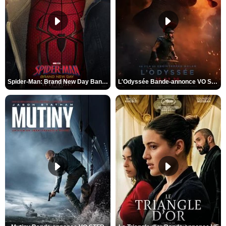
Spider-Man: Brand New Day Bande-annonce VO STFR
L'Odyssée Bande-annonce VO STFR