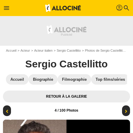
profil
menu
search
Accueil
Acteur
Acteur italien
Sergio Castellitto
Photos de Sergio Castellitto
Aff
Sergio Castellitto
Accueil
Biographie
Filmographie
Top films/séries
RETOUR À LA GALERIE
4
/ 100 Photos