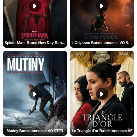
Spider-Man: Brand New Day Bande-annonce VO STFR
L'Odyssée Bande-annonce VO STFR
Mutiny Bande-annonce VO STFR
Le Triangle d'or Bande-annonce VF