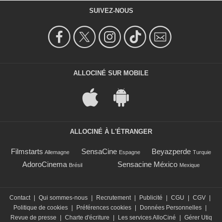
SUIVEZ-NOUS
ALLOCINÉ SUR MOBILE
ALLOCINÉ À L'ÉTRANGER
Filmstarts
SensaCine
Beyazperde
Allemagne
Espagne
Turquie
AdoroCinema
Sensacine México
Brésil
Mexique
Contact
|
Qui sommes-nous
|
Recrutement
|
Publicité
|
CGU
|
CGV
|
Politique de cookies
|
Préférences cookies
|
Données Personnelles
|
Revue de presse
|
Charte d'écriture
|
Les services AlloCiné
|
Gérer Utiq