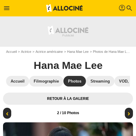
profil
menu
search
Accueil
Actrice
Actrice américaine
Hana Mae Lee
Photos de Hana Mae Lee
Hana Mae Lee
Accueil
Filmographie
Photos
Streaming
VOD, DV
RETOUR À LA GALERIE
2
/ 10 Photos