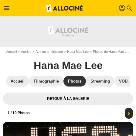
profil
menu
search
Accueil
Actrice
Actrice américaine
Hana Mae Lee
Photos de Hana Mae Lee
P
Hana Mae Lee
Accueil
Filmographie
Photos
Streaming
VOD, DV
RETOUR À LA GALERIE
1
/ 10 Photos