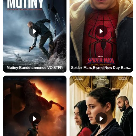
Mutiny Bande-annonce VO STFR
Spider-Man: Brand New Day Bande-annonce VO STFR