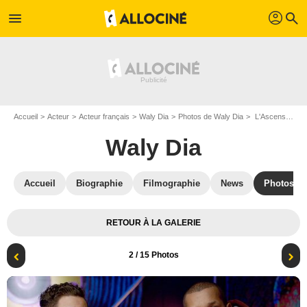
profil
menu
search
Accueil
Acteur
Acteur français
Waly Dia
Photos de Waly Dia
L'Ascension : Photo Waly Dia, Kevin Razy
Waly Dia
Accueil
Biographie
Filmographie
News
Photos
RETOUR À LA GALERIE
2
/ 15 Photos