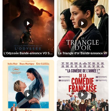
L'Odyssée Bande-annonce VO STFR
Le Triangle d'or Bande-annonce VF