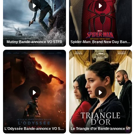
Mutiny Bande-annonce VO STFR
Spider-Man: Brand New Day Bande-annonce VO STFR
L'Odyssée Bande-annonce VO STFR
Le Triangle d'or Bande-annonce VF