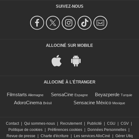
SUIVEZ-NOUS
ALLOCINÉ SUR MOBILE
ALLOCINÉ À L'ÉTRANGER
Filmstarts
SensaCine
Beyazperde
Allemagne
Espagne
Turquie
AdoroCinema
Sensacine México
Brésil
Mexique
Contact
|
Qui sommes-nous
|
Recrutement
|
Publicité
|
CGU
|
CGV
|
Politique de cookies
|
Préférences cookies
|
Données Personnelles
|
Revue de presse
|
Charte d'écriture
|
Les services AlloCiné
|
Gérer Utiq