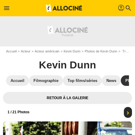
profil
menu
search
Accueil
Acteur
Acteur américain
Kevin Dunn
Photos de Kevin Dunn
Transformers : Photo Michael Bay, Bernie Mac, Kevin Dunn, Shia LaBeouf
Kevin Dunn
Accueil
Filmographie
Top films/séries
News
Phot
RETOUR À LA GALERIE
1
/ 21 Photos