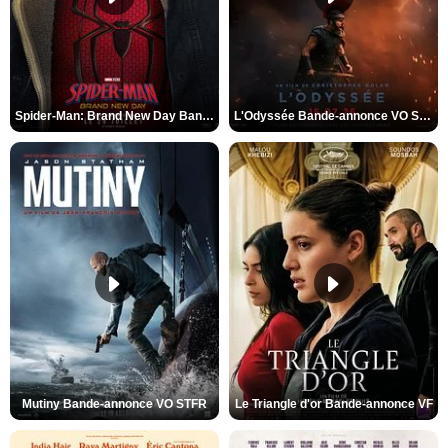
Spider-Man: Brand New Day Bande-annonce VO STFR
L'Odyssée Bande-annonce VO STFR
Mutiny Bande-annonce VO STFR
Le Triangle d'or Bande-annonce VF