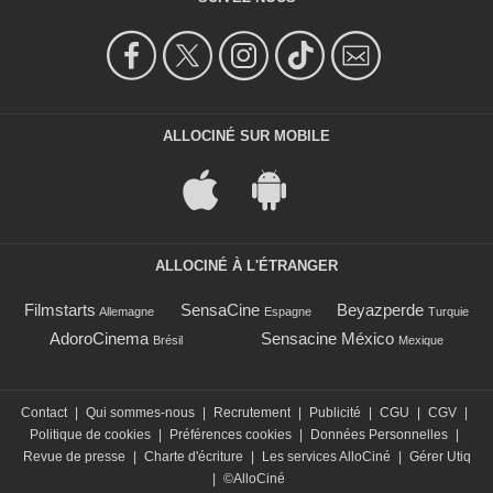
ALLOCINÉ SUR MOBILE
ALLOCINÉ À L'ÉTRANGER
Filmstarts
SensaCine
Beyazperde
Allemagne
Espagne
Turquie
AdoroCinema
Sensacine México
Brésil
Mexique
Contact
|
Qui sommes-nous
|
Recrutement
|
Publicité
|
CGU
|
CGV
|
Politique de cookies
|
Préférences cookies
|
Données Personnelles
|
Revue de presse
|
Charte d'écriture
|
Les services AlloCiné
|
Gérer Utiq
|
©AlloCiné