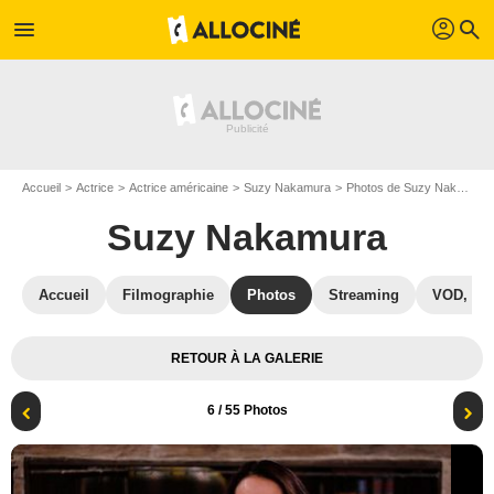
profil
menu
search
Accueil
Actrice
Actrice américaine
Suzy Nakamura
Photos de Suzy Nakamura
Suzy Nakamura
Accueil
Filmographie
Photos
Streaming
VOD, DV
RETOUR À LA GALERIE
6
/ 55 Photos