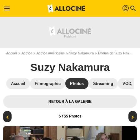
profil
menu
search
Accueil
Actrice
Actrice américaine
Suzy Nakamura
Photos de Suzy Nakamura
Suzy Nakamura
Accueil
Filmographie
Photos
Streaming
VOD, DV
RETOUR À LA GALERIE
5
/ 55 Photos