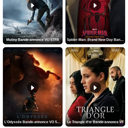
Mutiny Bande-annonce VO STFR
Spider-Man: Brand New Day Bande-annonce VO STFR
L'Odyssée Bande-annonce VO STFR
Le Triangle d'or Bande-annonce VF