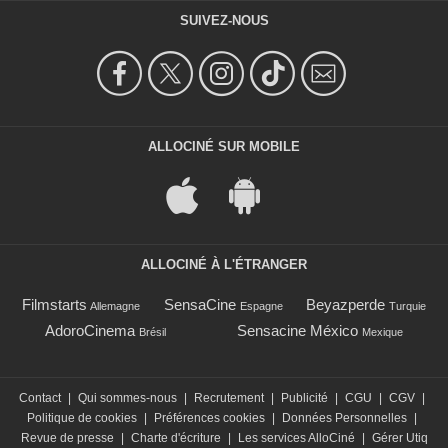
SUIVEZ-NOUS
ALLOCINÉ SUR MOBILE
ALLOCINÉ À L'ÉTRANGER
Filmstarts
SensaCine
Beyazperde
Allemagne
Espagne
Turquie
AdoroCinema
Sensacine México
Brésil
Mexique
Contact
|
Qui sommes-nous
|
Recrutement
|
Publicité
|
CGU
|
CGV
|
Politique de cookies
|
Préférences cookies
|
Données Personnelles
|
Revue de presse
|
Charte d'écriture
|
Les services AlloCiné
|
Gérer Utiq