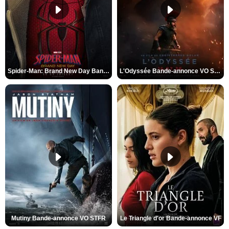
Spider-Man: Brand New Day Bande-annonce VO STFR
L'Odyssée Bande-annonce VO STFR
Mutiny Bande-annonce VO STFR
Le Triangle d'or Bande-annonce VF