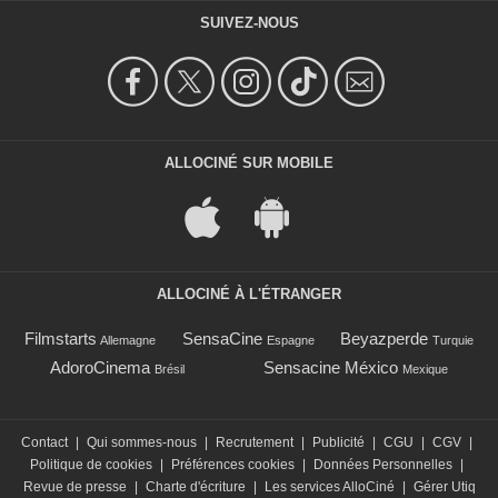
SUIVEZ-NOUS
ALLOCINÉ SUR MOBILE
ALLOCINÉ À L'ÉTRANGER
Filmstarts
SensaCine
Beyazperde
Allemagne
Espagne
Turquie
AdoroCinema
Sensacine México
Brésil
Mexique
Contact
|
Qui sommes-nous
|
Recrutement
|
Publicité
|
CGU
|
CGV
|
Politique de cookies
|
Préférences cookies
|
Données Personnelles
|
Revue de presse
|
Charte d'écriture
|
Les services AlloCiné
|
Gérer Utiq