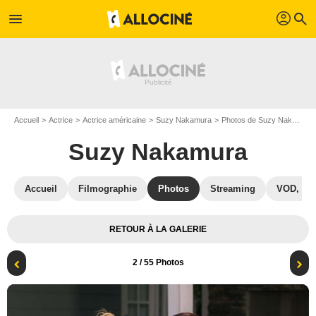
profil
menu
search
Accueil
Actrice
Actrice américaine
Suzy Nakamura
Photos de Suzy Nakamura
Suzy Nakamura
Accueil
Filmographie
Photos
Streaming
VOD, DV
RETOUR À LA GALERIE
2
/ 55 Photos