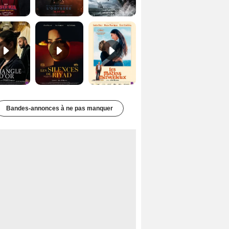
Le Triangle d'or Bande-annonce VF
Les Silences de Riyad Bande-annonce VO STFR
Les Matins merveilleux Bande-annonce VF
Bandes-annonces à ne pas manquer