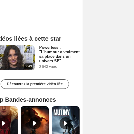
déos liées à cette star
Powerless :
"L'humour a vraiment
sa place dans un
univers SF"
2:49
3 643 vues
Découvrez la première vidéo liée
p Bandes-annonces
Spider-Man: Brand New Day Bande-annonce VO STFR
L'Odyssée Bande-annonce VO STFR
Mutiny Bande-annonce VO STFR