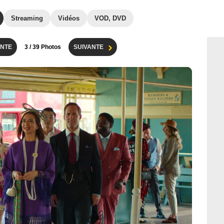
Streaming
Vidéos
VOD, DVD
NTE
3
/ 39 Photos
SUIVANTE