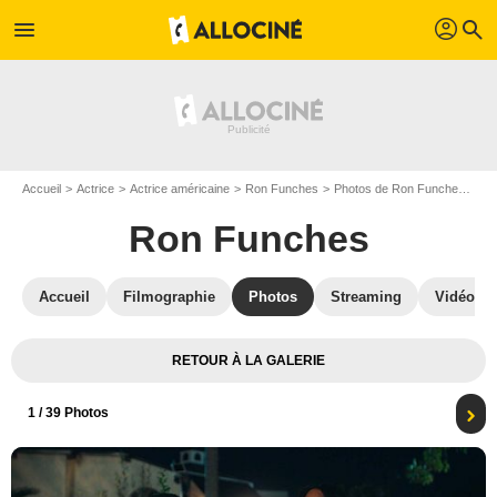
profil
menu
search
Accueil
Actrice
Actrice américaine
Ron Funches
Photos de Ron Funches
Lo
Ron Funches
Accueil
Filmographie
Photos
Streaming
Vidéos
RETOUR À LA GALERIE
1
/ 39 Photos