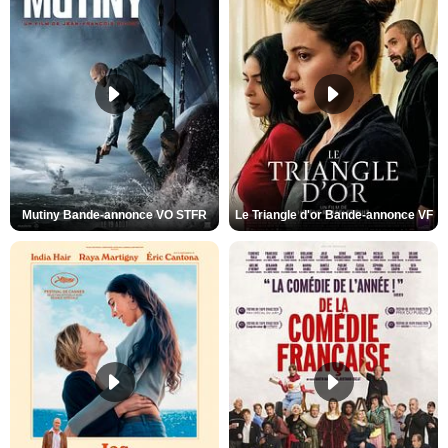
Mutiny Bande-annonce VO STFR
Le Triangle d'or Bande-annonce VF