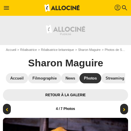
profil
menu
search
Accueil
Réalisatrice
Réalisatrice britannique
Sharon Maguire
Photos de Sharon Maguire
Sharon Maguire
Accueil
Filmographie
News
Photos
Streaming
RETOUR À LA GALERIE
4
/ 7 Photos