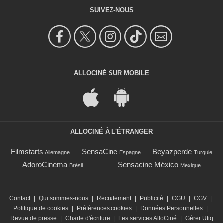
SUIVEZ-NOUS
ALLOCINÉ SUR MOBILE
ALLOCINÉ À L'ÉTRANGER
Filmstarts
SensaCine
Beyazperde
Allemagne
Espagne
Turquie
AdoroCinema
Sensacine México
Brésil
Mexique
Contact
|
Qui sommes-nous
|
Recrutement
|
Publicité
|
CGU
|
CGV
|
Politique de cookies
|
Préférences cookies
|
Données Personnelles
|
Revue de presse
|
Charte d'écriture
|
Les services AlloCiné
|
Gérer Utiq