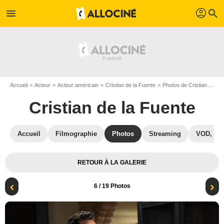
profil
menu
search
Accueil
Acteur
Acteur américain
Cristian de la Fuente
Photos de Cristian de la Fuente
Cristian de la Fuente
Accueil
Filmographie
Photos
Streaming
VOD, DV
RETOUR À LA GALERIE
6
/ 19 Photos