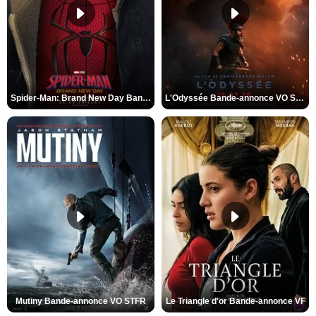
Spider-Man: Brand New Day Bande-annonce VO STFR
L'Odyssée Bande-annonce VO STFR
Mutiny Bande-annonce VO STFR
Le Triangle d'or Bande-annonce VF