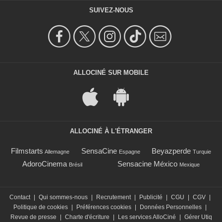
SUIVEZ-NOUS
ALLOCINÉ SUR MOBILE
ALLOCINÉ À L'ÉTRANGER
Filmstarts
SensaCine
Beyazperde
Allemagne
Espagne
Turquie
AdoroCinema
Sensacine México
Brésil
Mexique
Contact
|
Qui sommes-nous
|
Recrutement
|
Publicité
|
CGU
|
CGV
|
Politique de cookies
|
Préférences cookies
|
Données Personnelles
|
Revue de presse
|
Charte d'écriture
|
Les services AlloCiné
|
Gérer Utiq