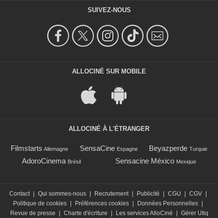
SUIVEZ-NOUS
ALLOCINÉ SUR MOBILE
ALLOCINÉ À L'ÉTRANGER
Filmstarts
SensaCine
Beyazperde
Allemagne
Espagne
Turquie
AdoroCinema
Sensacine México
Brésil
Mexique
Contact
|
Qui sommes-nous
|
Recrutement
|
Publicité
|
CGU
|
CGV
|
Politique de cookies
|
Préférences cookies
|
Données Personnelles
|
Revue de presse
|
Charte d'écriture
|
Les services AlloCiné
|
Gérer Utiq