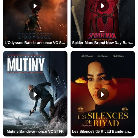
L'Odyssée Bande-annonce VO STFR
Spider-Man: Brand New Day Bande-annonce VO STFR
Mutiny Bande-annonce VO STFR
Les Silences de Riyad Bande-annonce VO STFR