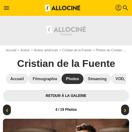
profil
menu
search
Accueil
Acteur
Acteur américain
Cristian de la Fuente
Photos de Cristian de la Fuente
Cristian de la Fuente
Accueil
Filmographie
Photos
Streaming
VOD, DV
RETOUR À LA GALERIE
4
/ 19 Photos