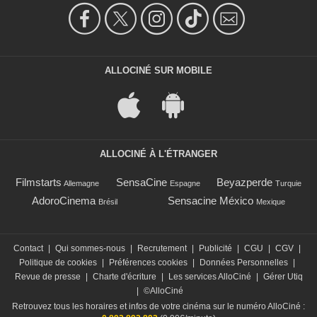
ALLOCINÉ SUR MOBILE
ALLOCINÉ À L'ÉTRANGER
Filmstarts
SensaCine
Beyazperde
Allemagne
Espagne
Turquie
AdoroCinema
Sensacine México
Brésil
Mexique
Contact
|
Qui sommes-nous
|
Recrutement
|
Publicité
|
CGU
|
CGV
|
Politique de cookies
|
Préférences cookies
|
Données Personnelles
|
Revue de presse
|
Charte d'écriture
|
Les services AlloCiné
|
Gérer Utiq
|
©AlloCiné
Retrouvez tous les horaires et infos de votre cinéma sur le numéro AlloCiné :