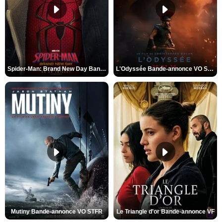
Spider-Man: Brand New Day Bande-annonce VO STFR
L'Odyssée Bande-annonce VO STFR
Mutiny Bande-annonce VO STFR
Le Triangle d'or Bande-annonce VF