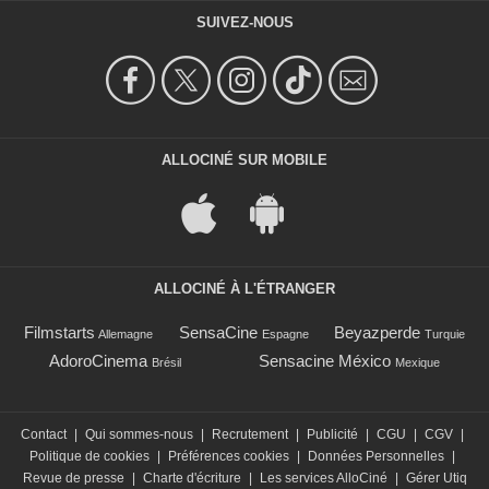
SUIVEZ-NOUS
ALLOCINÉ SUR MOBILE
ALLOCINÉ À L'ÉTRANGER
Filmstarts
SensaCine
Beyazperde
Allemagne
Espagne
Turquie
AdoroCinema
Sensacine México
Brésil
Mexique
Contact
|
Qui sommes-nous
|
Recrutement
|
Publicité
|
CGU
|
CGV
|
Politique de cookies
|
Préférences cookies
|
Données Personnelles
|
Revue de presse
|
Charte d'écriture
|
Les services AlloCiné
|
Gérer Utiq