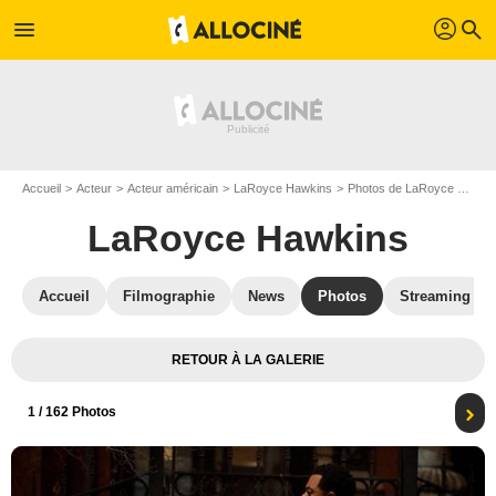
profil
menu
search
Accueil
Acteur
Acteur américain
LaRoyce Hawkins
Photos de LaRoyce Hawkins
LaRoyce Hawkins
Accueil
Filmographie
News
Photos
Streaming
RETOUR À LA GALERIE
1
/ 162 Photos