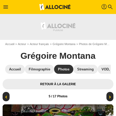
profil
menu
search
Accueil
Acteur
Acteur français
Grégoire Montana
Photos de Grégoire Montana
Grégoire Montana
Accueil
Filmographie
Photos
Streaming
VOD, DV
RETOUR À LA GALERIE
5
/ 17 Photos