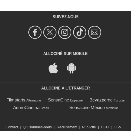
SUIVEZ-NOUS
ALLOCINÉ SUR MOBILE
ALLOCINÉ À L'ÉTRANGER
Filmstarts
SensaCine
Beyazperde
Allemagne
Espagne
Turquie
AdoroCinema
Sensacine México
Brésil
Mexique
Contact
|
Qui sommes-nous
|
Recrutement
|
Publicité
|
CGU
|
CGV
|