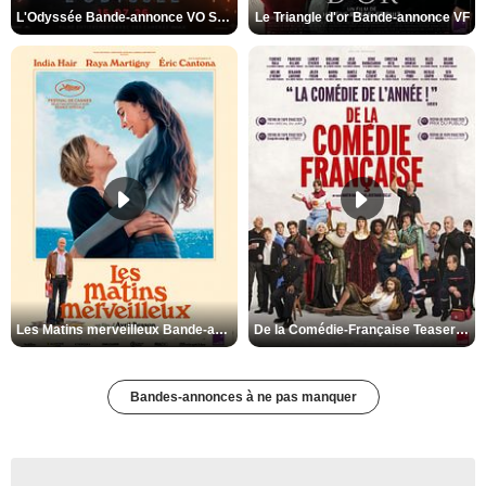
L'Odyssée Bande-annonce VO STFR
Le Triangle d'or Bande-annonce VF
Les Matins merveilleux Bande-annonce VF
De la Comédie-Française Teaser VF
Bandes-annonces à ne pas manquer