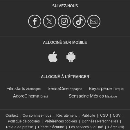
SUIVEZ-NOUS
ALLOCINÉ SUR MOBILE
ALLOCINÉ À L'ÉTRANGER
Filmstarts
SensaCine
Beyazperde
Allemagne
Espagne
Turquie
AdoroCinema
Sensacine México
Brésil
Mexique
Contact
|
Qui sommes-nous
|
Recrutement
|
Publicité
|
CGU
|
CGV
|
Politique de cookies
|
Préférences cookies
|
Données Personnelles
|
Revue de presse
|
Charte d'écriture
|
Les services AlloCiné
|
Gérer Utiq