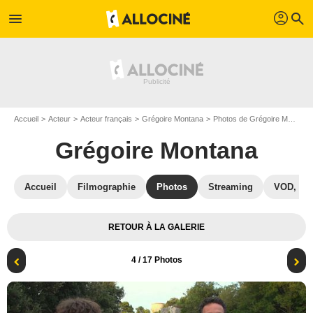
profil
menu
search
Accueil
Acteur
Acteur français
Grégoire Montana
Photos de Grégoire Montana
Grégoire Montana
Accueil
Filmographie
Photos
Streaming
VOD, DV
RETOUR À LA GALERIE
4
/ 17 Photos