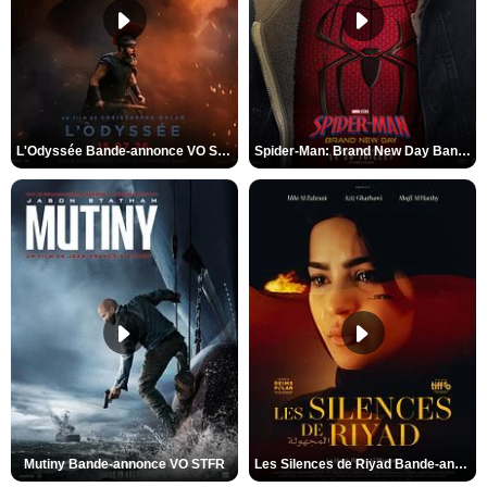
L'Odyssée Bande-annonce VO STFR
Spider-Man: Brand New Day Bande-annonce VO STFR
Mutiny Bande-annonce VO STFR
Les Silences de Riyad Bande-annonce VO STFR