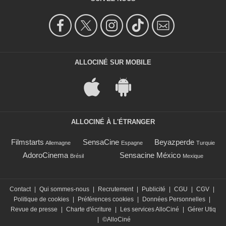
ALLOCINÉ SUR MOBILE
ALLOCINÉ À L'ÉTRANGER
Filmstarts
SensaCine
Beyazperde
Allemagne
Espagne
Turquie
AdoroCinema
Sensacine México
Brésil
Mexique
Contact
|
Qui sommes-nous
|
Recrutement
|
Publicité
|
CGU
|
CGV
|
Politique de cookies
|
Préférences cookies
|
Données Personnelles
|
Revue de presse
|
Charte d'écriture
|
Les services AlloCiné
|
Gérer Utiq
|
©AlloCiné