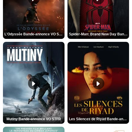
L'Odyssée Bande-annonce VO STFR
Spider-Man: Brand New Day Bande-annonce VO STFR
Mutiny Bande-annonce VO STFR
Les Silences de Riyad Bande-annonce VO STFR