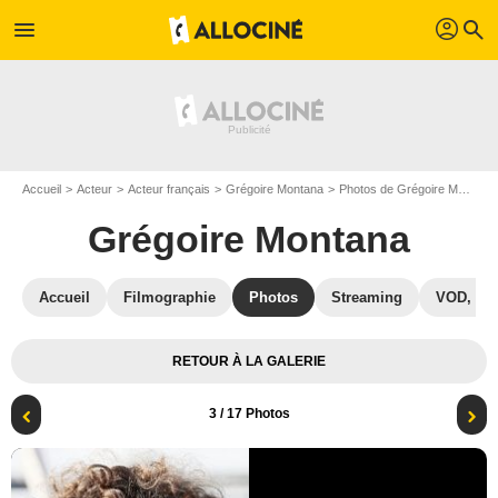
profil
menu
search
Accueil
Acteur
Acteur français
Grégoire Montana
Photos de Grégoire Montana
Grégoire Montana
Accueil
Filmographie
Photos
Streaming
VOD, DV
RETOUR À LA GALERIE
3
/ 17 Photos