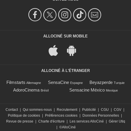
ALLOCINÉ SUR MOBILE
ALLOCINÉ À L'ÉTRANGER
Filmstarts
SensaCine
Beyazperde
Allemagne
Espagne
Turquie
AdoroCinema
Sensacine México
Brésil
Mexique
Contact
|
Qui sommes-nous
|
Recrutement
|
Publicité
|
CGU
|
CGV
|
Politique de cookies
|
Préférences cookies
|
Données Personnelles
|
Revue de presse
|
Charte d'écriture
|
Les services AlloCiné
|
Gérer Utiq
|
©AlloCiné