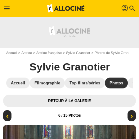
profil
menu
search
Accueil
Actrice
Actrice française
Sylvie Granotier
Photos de Sylvie Granotier
Sylvie Granotier
Accueil
Filmographie
Top films/séries
Photos
St
RETOUR À LA GALERIE
6
/ 15 Photos