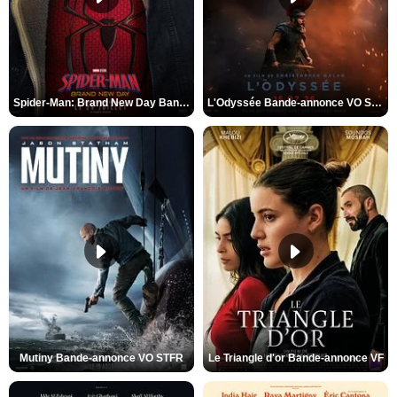
Spider-Man: Brand New Day Bande-annonce VO STFR
L'Odyssée Bande-annonce VO STFR
Mutiny Bande-annonce VO STFR
Le Triangle d'or Bande-annonce VF