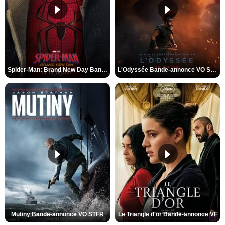
Spider-Man: Brand New Day Bande-annonce VO STFR
L'Odyssée Bande-annonce VO STFR
Mutiny Bande-annonce VO STFR
Le Triangle d'or Bande-annonce VF