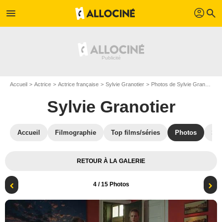
profil
menu
search
Accueil
Actrice
Actrice française
Sylvie Granotier
Photos de Sylvie Granotier
Sylvie Granotier
Accueil
Filmographie
Top films/séries
Photos
St
RETOUR À LA GALERIE
4
/ 15 Photos