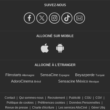
SUIVEZ-NOUS
ALLOCINÉ SUR MOBILE
ALLOCINÉ À L'ÉTRANGER
Filmstarts
SensaCine
Beyazperde
Allemagne
Espagne
Turquie
AdoroCinema
Sensacine México
Brésil
Mexique
Contact
|
Qui sommes-nous
|
Recrutement
|
Publicité
|
CGU
|
CGV
|
Politique de cookies
|
Préférences cookies
|
Données Personnelles
|
Revue de presse
|
Charte d'écriture
|
Les services AlloCiné
|
Gérer Utiq