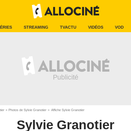
ÉRIES
STREAMING
TVACTU
VIDÉOS
VOD
tier
Photos de Sylvie Granotier
Affiche Sylvie Granotier
Sylvie Granotier