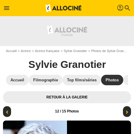
profil
menu
search
Accueil
Actrice
Actrice française
Sylvie Granotier
Photos de Sylvie Granotier
Sylvie Granotier
Accueil
Filmographie
Top films/séries
Photos
St
RETOUR À LA GALERIE
12
/ 15 Photos