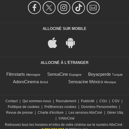
ALLOCINÉ SUR MOBILE
ALLOCINÉ À L'ÉTRANGER
Filmstarts
SensaCine
Beyazperde
Allemagne
Espagne
Turquie
AdoroCinema
Sensacine México
Brésil
Mexique
Contact
|
Qui sommes-nous
|
Recrutement
|
Publicité
|
CGU
|
CGV
|
Politique de cookies
|
Préférences cookies
|
Données Personnelles
|
Revue de presse
|
Charte d'écriture
|
Les services AlloCiné
|
Gérer Utiq
|
©AlloCiné
Retrouvez tous les horaires et infos de votre cinéma sur le numéro AlloCiné :