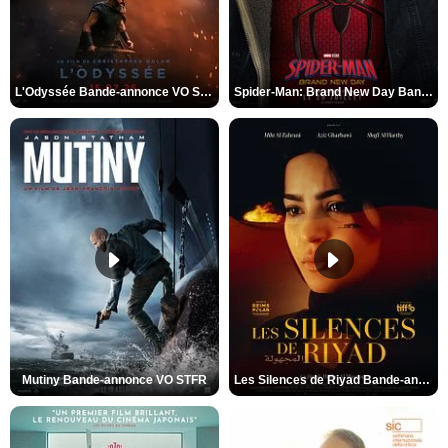
L'Odyssée Bande-annonce VO STFR
Spider-Man: Brand New Day Bande-annonce VO STFR
Mutiny Bande-annonce VO STFR
Les Silences de Riyad Bande-annonce VO STFR