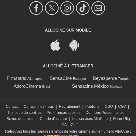
ALLOCINÉ SUR MOBILE
ALLOCINÉ À L'ÉTRANGER
Filmstarts
SensaCine
Beyazperde
Allemagne
Espagne
Turquie
AdoroCinema
Sensacine México
Brésil
Mexique
Contact
|
Qui sommes-nous
|
Recrutement
|
Publicité
|
CGU
|
CGV
|
Politique de cookies
|
Préférences cookies
|
Données Personnelles
|
Revue de presse
|
Charte d'écriture
|
Les services AlloCiné
|
Gérer Utiq
|
©AlloCiné
Retrouvez tous les horaires et infos de votre cinéma sur le numéro AlloCiné :