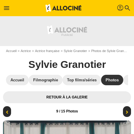
profil
menu
search
Accueil
Actrice
Actrice française
Sylvie Granotier
Photos de Sylvie Granotier
Sylvie Granotier
Accueil
Filmographie
Top films/séries
Photos
St
RETOUR À LA GALERIE
9
/ 15 Photos