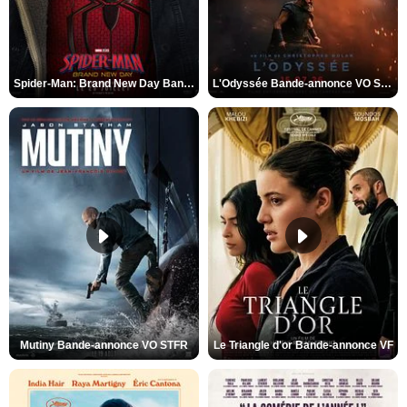
Spider-Man: Brand New Day Bande-annonce VO STFR
L'Odyssée Bande-annonce VO STFR
Mutiny Bande-annonce VO STFR
Le Triangle d'or Bande-annonce VF