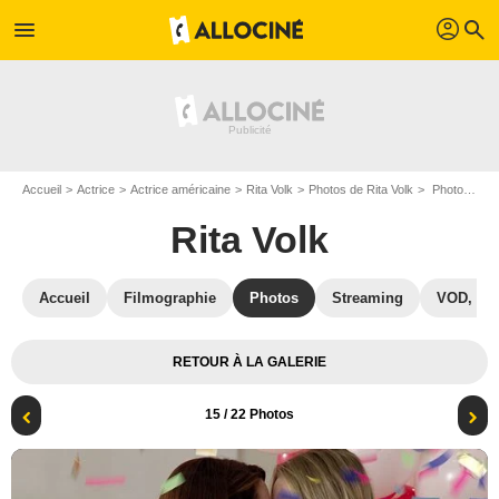
profil
menu
search
Accueil
Actrice
Actrice américaine
Rita Volk
Photos de Rita Volk
Photo Katie Stevens, Rita Volk
Rita Volk
Accueil
Filmographie
Photos
Streaming
VOD, DV
RETOUR À LA GALERIE
15
/ 22 Photos