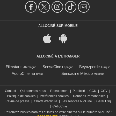
ALLOCINÉ SUR MOBILE
ALLOCINÉ À L'ÉTRANGER
Filmstarts
SensaCine
Beyazperde
Allemagne
Espagne
Turquie
AdoroCinema
Sensacine México
Brésil
Mexique
Contact
|
Qui sommes-nous
|
Recrutement
|
Publicité
|
CGU
|
CGV
|
Politique de cookies
|
Préférences cookies
|
Données Personnelles
|
Revue de presse
|
Charte d'écriture
|
Les services AlloCiné
|
Gérer Utiq
|
©AlloCiné
Retrouvez tous les horaires et infos de votre cinéma sur le numéro AlloCiné :