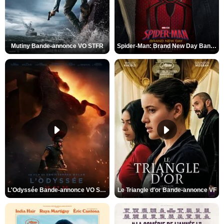
Mutiny Bande-annonce VO STFR
Spider-Man: Brand New Day Bande-annonce VO STFR
L'Odyssée Bande-annonce VO STFR
Le Triangle d'or Bande-annonce VF