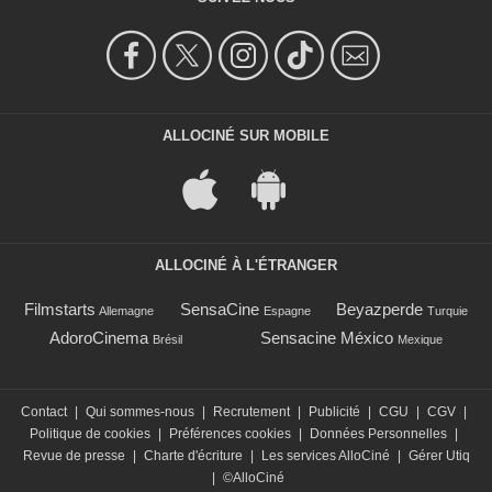
ALLOCINÉ SUR MOBILE
ALLOCINÉ À L'ÉTRANGER
Filmstarts
SensaCine
Beyazperde
Allemagne
Espagne
Turquie
AdoroCinema
Sensacine México
Brésil
Mexique
Contact
|
Qui sommes-nous
|
Recrutement
|
Publicité
|
CGU
|
CGV
|
Politique de cookies
|
Préférences cookies
|
Données Personnelles
|
Revue de presse
|
Charte d'écriture
|
Les services AlloCiné
|
Gérer Utiq
|
©AlloCiné