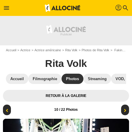
profil
menu
search
Accueil
Actrice
Actrice américaine
Rita Volk
Photos de Rita Volk
Faking It : Photo Rita Volk
Rita Volk
Accueil
Filmographie
Photos
Streaming
VOD, DV
RETOUR À LA GALERIE
10
/ 22 Photos