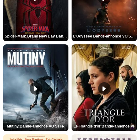
Spider-Man: Brand New Day Bande-annonce VO STFR
L'Odyssée Bande-annonce VO STFR
Mutiny Bande-annonce VO STFR
Le Triangle d'or Bande-annonce VF