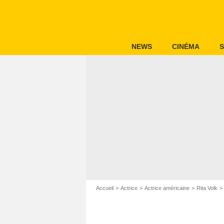
NEWS
CINÉMA
S
Accueil
Actrice
Actrice américaine
Rita Volk