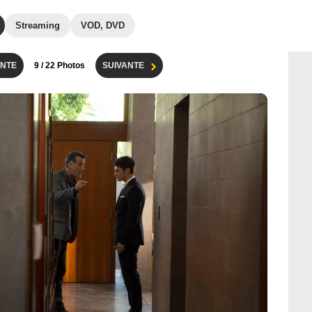
Streaming
VOD, DVD
NTE
9
/ 22 Photos
SUIVANTE