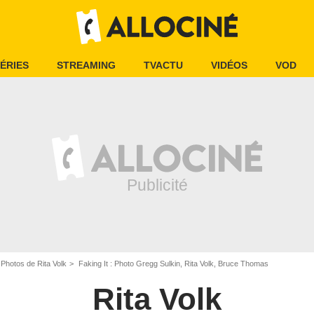
ÉRIES
STREAMING
TVACTU
VIDÉOS
VOD
Photos de Rita Volk
Faking It : Photo Gregg Sulkin, Rita Volk, Bruce Thomas
Rita Volk