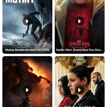
Mutiny Bande-annonce VO STFR
Spider-Man: Brand New Day Bande-annonce VO STFR