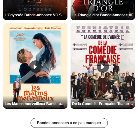
L'Odyssée Bande-annonce VO STFR
Le Triangle d'or Bande-annonce VF
Les Matins merveilleux Bande-annonce VF
De la Comédie-Française Teaser VF
Bandes-annonces à ne pas manquer