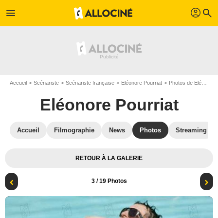
profil
menu
search
Accueil
Scénariste
Scénariste française
Eléonore Pourriat
Photos de Eléonore Pourriat
Eléonore Pourriat
Accueil
Filmographie
News
Photos
Streaming
RETOUR À LA GALERIE
3
/ 19 Photos