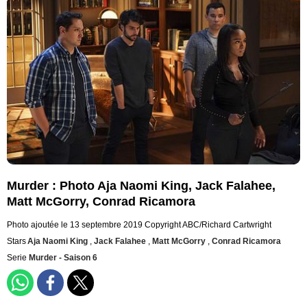
Murder : Photo Aja Naomi King, Jack Falahee,
Matt McGorry, Conrad Ricamora
Photo ajoutée le 13 septembre 2019
Copyright ABC/Richard Cartwright
Stars
Aja Naomi King
,
Jack Falahee
,
Matt McGorry
,
Conrad Ricamora
Serie
Murder - Saison 6