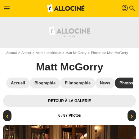
profil
menu
search
Accueil
Acteur
Acteur américain
Matt McGorry
Photos de Matt McGorry
Murd
Matt McGorry
Accueil
Biographie
Filmographie
News
Photos
RETOUR À LA GALERIE
6
/ 87 Photos