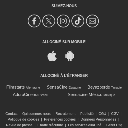
SUIVEZ-NOUS
ALLOCINÉ SUR MOBILE
ALLOCINÉ À L'ÉTRANGER
Filmstarts
SensaCine
Beyazperde
Allemagne
Espagne
Turquie
AdoroCinema
Sensacine México
Brésil
Mexique
Contact
|
Qui sommes-nous
|
Recrutement
|
Publicité
|
CGU
|
CGV
|
Politique de cookies
|
Préférences cookies
|
Données Personnelles
|
Revue de presse
|
Charte d'écriture
|
Les services AlloCiné
|
Gérer Utiq