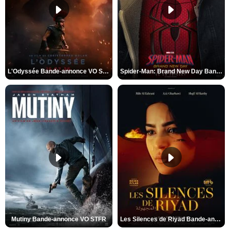
L'Odyssée Bande-annonce VO STFR
Spider-Man: Brand New Day Bande-annonce VO STFR
Mutiny Bande-annonce VO STFR
Les Silences de Riyad Bande-annonce VO STFR