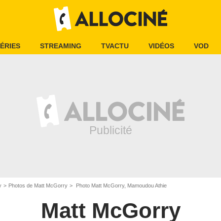
ÉRIES
STREAMING
TVACTU
VIDÉOS
VOD
y
Photos de Matt McGorry
Photo Matt McGorry, Mamoudou Athie
Matt McGorry