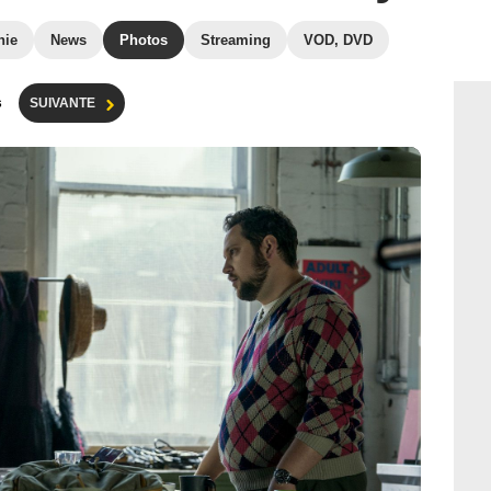
hie
News
Photos
Streaming
VOD, DVD
s
SUIVANTE