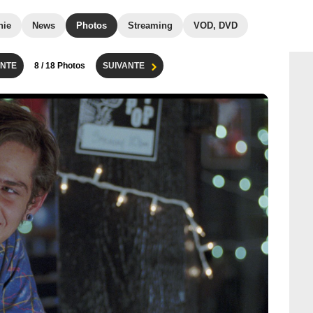
hie
News
Photos
Streaming
VOD, DVD
NTE
8
/ 18 Photos
SUIVANTE