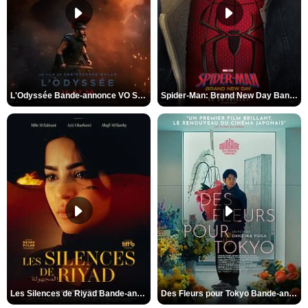
L'Odyssée Bande-annonce VO STFR
Spider-Man: Brand New Day Bande-annonce VO STFR
Les Silences de Riyad Bande-annonce VO STFR
Des Fleurs pour Tokyo Bande-annonce VO STFR