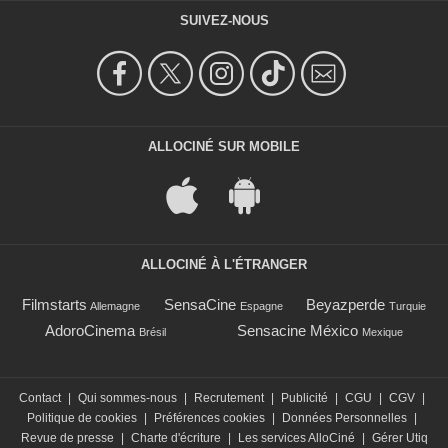
SUIVEZ-NOUS
ALLOCINÉ SUR MOBILE
ALLOCINÉ À L'ÉTRANGER
Filmstarts
SensaCine
Beyazperde
Allemagne
Espagne
Turquie
AdoroCinema
Sensacine México
Brésil
Mexique
Contact
|
Qui sommes-nous
|
Recrutement
|
Publicité
|
CGU
|
CGV
|
Politique de cookies
|
Préférences cookies
|
Données Personnelles
|
Revue de presse
|
Charte d'écriture
|
Les services AlloCiné
|
Gérer Utiq