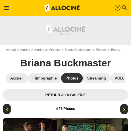
profil
menu
search
Accueil
Actrice
Actrice américaine
Briana Buckmaster
Photos de Briana Buckmaster
Briana Buckmaster
Accueil
Filmographie
Photos
Streaming
VOD, DV
RETOUR À LA GALERIE
4
/ 7 Photos