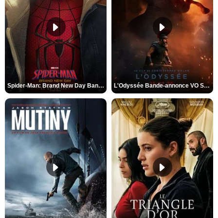
Spider-Man: Brand New Day Bande-annonce VO STFR
L'Odyssée Bande-annonce VO STFR