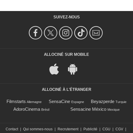
SUIVEZ-NOUS
ALLOCINÉ SUR MOBILE
ALLOCINÉ À L'ÉTRANGER
Filmstarts
SensaCine
Beyazperde
Allemagne
Espagne
Turquie
AdoroCinema
Sensacine México
Brésil
Mexique
Contact
|
Qui sommes-nous
|
Recrutement
|
Publicité
|
CGU
|
CGV
|