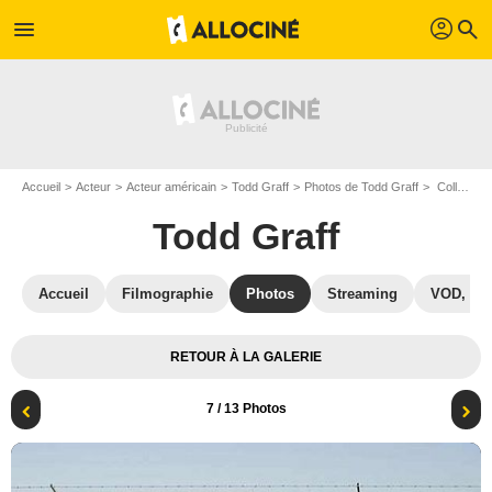
profil
menu
search
Accueil
Acteur
Acteur américain
Todd Graff
Photos de Todd Graff
College Rock Stars : Photo Ryan Donowho, Vanessa Hudgens, Aly Michalka, Charlie Saxton, Elvy Yost, Tim Jo, Gaelan Draper, Todd Graff
Todd Graff
Accueil
Filmographie
Photos
Streaming
VOD, DV
RETOUR À LA GALERIE
7
/ 13 Photos