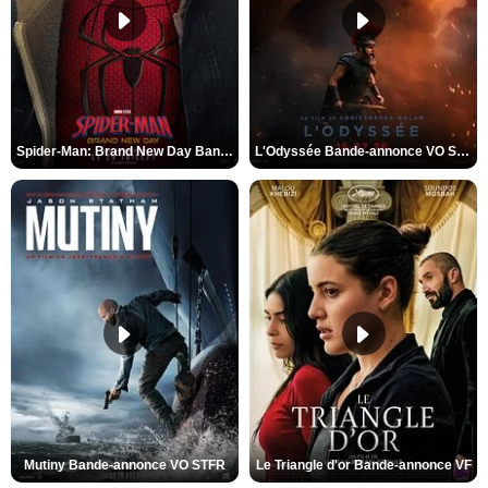
Spider-Man: Brand New Day Bande-annonce VO STFR
L'Odyssée Bande-annonce VO STFR
Mutiny Bande-annonce VO STFR
Le Triangle d'or Bande-annonce VF