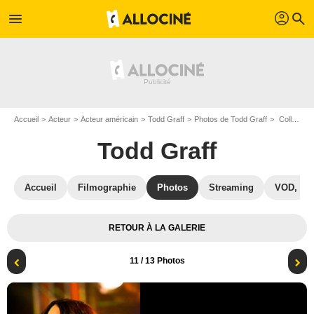
profil
menu
search
Accueil
Acteur
Acteur américain
Todd Graff
Photos de Todd Graff
College Rock Stars : Photo Vanessa Hudgens, Todd Graff
Todd Graff
Accueil
Filmographie
Photos
Streaming
VOD, DV
RETOUR À LA GALERIE
11
/ 13 Photos