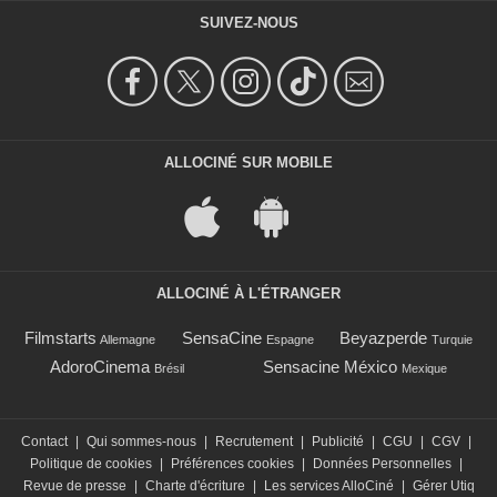
SUIVEZ-NOUS
ALLOCINÉ SUR MOBILE
ALLOCINÉ À L'ÉTRANGER
Filmstarts
SensaCine
Beyazperde
Allemagne
Espagne
Turquie
AdoroCinema
Sensacine México
Brésil
Mexique
Contact
|
Qui sommes-nous
|
Recrutement
|
Publicité
|
CGU
|
CGV
|
Politique de cookies
|
Préférences cookies
|
Données Personnelles
|
Revue de presse
|
Charte d'écriture
|
Les services AlloCiné
|
Gérer Utiq