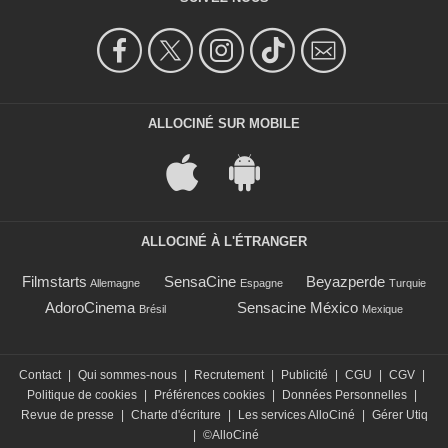
ALLOCINÉ SUR MOBILE
ALLOCINÉ À L'ÉTRANGER
Filmstarts
SensaCine
Beyazperde
Allemagne
Espagne
Turquie
AdoroCinema
Sensacine México
Brésil
Mexique
Contact
|
Qui sommes-nous
|
Recrutement
|
Publicité
|
CGU
|
CGV
|
Politique de cookies
|
Préférences cookies
|
Données Personnelles
|
Revue de presse
|
Charte d'écriture
|
Les services AlloCiné
|
Gérer Utiq
|
©AlloCiné