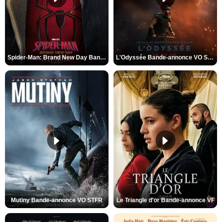
Spider-Man: Brand New Day Bande-annonce VO STFR
L'Odyssée Bande-annonce VO STFR
Mutiny Bande-annonce VO STFR
Le Triangle d'or Bande-annonce VF